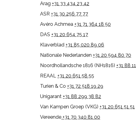
Arag
+31 33 434 23 42
ASR
+31 30 256 77 77
Avéro Achmea
+31 71 364 18 50
DAS
+31 20 654 75 17
Klaverblad
+31 85 020 89 06
Nationale Nederlanden
+31 20 594 80 70
Noordhollandsche 1816 (NH1816)
+31 88 1
REAAL
+31 20 651 58 55
Turien & Co
+31 72 518 19 29
Unigarant
+31 88 299 38 82
Van Kampen Groep (VKG)
+31 20 651 51 51
Vereende
+31 70 340 81 00