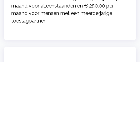
maand voor alleenstaanden en € 250,00 per
maand voor mensen met een meerderjarige
toeslagpartner.
Wijzigingen in het basispakket
In 2026 worden er enkele aanpassingen
doorgevoerd in het basispakket van de
zorgverzekering.
De belangrijkste wijzigingen zijn als volgt:
U kunt voortaan drie keer per jaar deelnemen