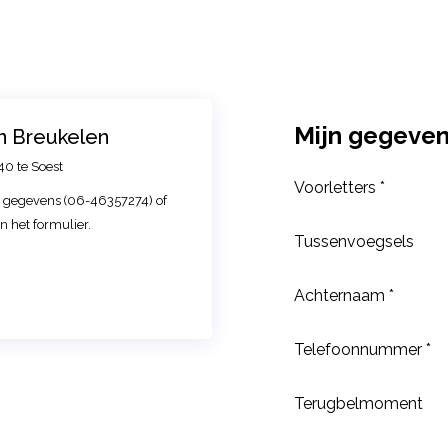
Mijn gegeve
n Breukelen
40 te Soest
Voorletters *
w gegevens (06-46357274) of
 het formulier.
Tussenvoegsels
Achternaam *
Telefoonnummer *
Terugbelmoment