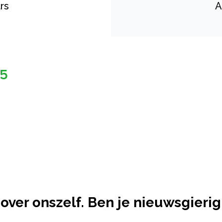
rs
A
over onszelf. Ben je nieuwsgieri